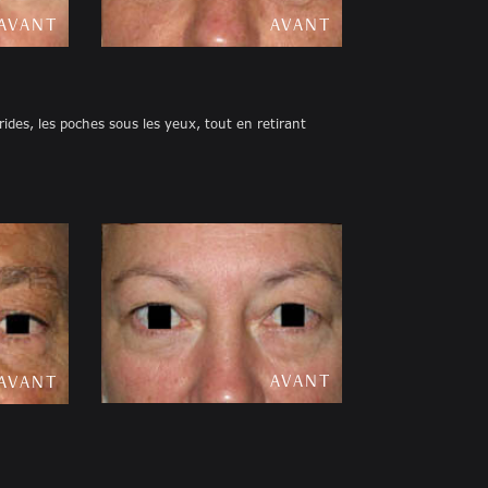
AVANT
APRÈS
AVANT
APRÈS
rides, les poches sous les yeux, tout en retirant
AVANT
APRÈS
AVANT
APRÈS