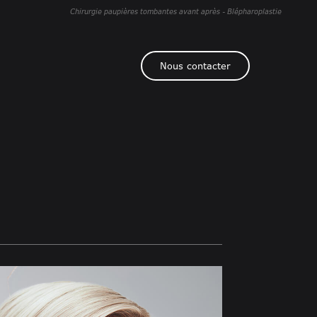
Chirurgie paupières tombantes avant après - Blépharoplastie
Nous contacter