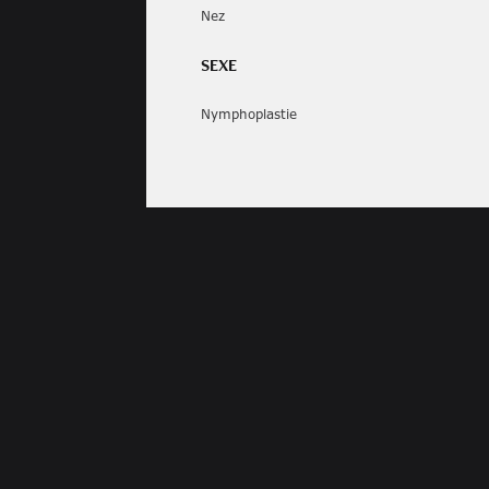
Nez
SEXE
Nymphoplastie